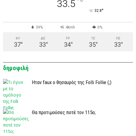
°
33.5
°
32.8
39%
4kmh
0%
ΚΥ
ΔΕ
ΤΡ
ΤΕ
ΠΕ
37
°
33
°
34
°
35
°
33
°
δημοφιλή
Ήταν faux ο θησαυρός της Folli Follie (;)
Θα προτιμούσες ποτέ τον 115ο;