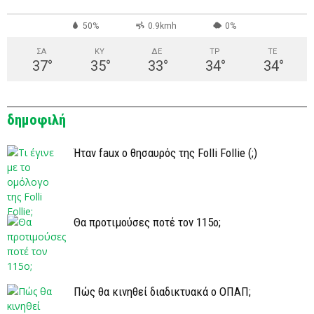
50%
0.9kmh
0%
ΣΑ
ΚΥ
ΔΕ
ΤΡ
ΤΕ
37
°
35
°
33
°
34
°
34
°
δημοφιλή
Ήταν faux ο θησαυρός της Folli Follie (;)
Θα προτιμούσες ποτέ τον 115ο;
Πώς θα κινηθεί διαδικτυακά ο ΟΠΑΠ;