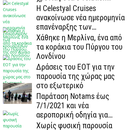
Awards 2021
Η Celestyal Cruises
ανακοίνωσε νέα ημερομηνία
επανέναρξης των
κρουαζιέρων της στο Αιγαίο
Χάθηκε η Μερλίνα, ένα από
τα κοράκια του Πύργου του
Λονδίνου
Δράσεις του ΕΟΤ για την
παρουσία της χώρας μας
στο εξωτερικό
Παράταση Notams έως
7/1/2021 και νέα
αεροπορική οδηγία για
3ήμερη καραντίνα
Χωρίς φυσική παρουσία