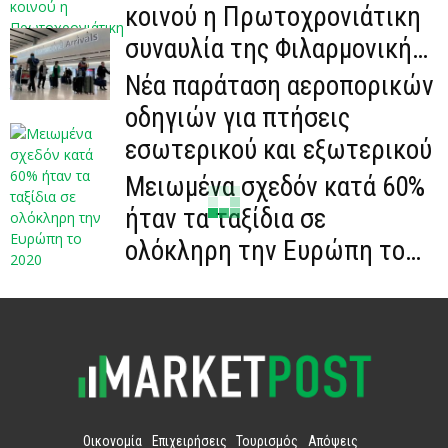
κοινού η Πρωτοχρονιάτικη
συναυλία της Φιλαρμονικής
της Βιέννης
Νέα παράταση αεροπορικών
οδηγιών για πτήσεις
εσωτερικού και εξωτερικού
Mειωμένα σχεδόν κατά 60%
ήταν τα ταξίδια σε
ολόκληρη την Ευρώπη το
2020
Οικονομία
Επιχειρήσεις
Τουρισμός
Απόψεις