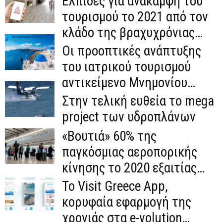
Ελπίδες για ανάκαμψη του
τουρισμού το 2021 από τον
κλάδο της βραχυχρόνιας
διαχείρισης ακινήτων...
Οι προοπτικές ανάπτυξης
του ιατρικού τουρισμού
αντικείμενο Μνημονίου
Συνεργασίας μεταξύ της
Στην τελική ευθεία το mega
Enterprise Greece και...
project των υδροπλάνων
«Βουτιά» 60% της
παγκόσμιας αεροπορικής
κίνησης το 2020 εξαιτίας
της πανδημίας
Το Visit Greece App,
κορυφαία εφαρμογή της
χρονιάς στα e-volution