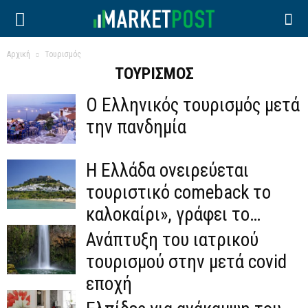
Αρχική
Τουρισμός
ΤΟΥΡΙΣΜΌΣ
Ο Ελληνικός τουρισμός μετά
την πανδημία
Η Ελλάδα ονειρεύεται
τουριστικό comeback το
καλοκαίρι», γράφει το
Δίκτυο RND
Ανάπτυξη του ιατρικού
τουρισμού στην μετά covid
εποχή