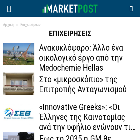
Αρχική
Επιχειρήσεις
ΕΠΙΧΕΙΡΉΣΕΙΣ
Ανακυκλόψαρο: Άλλο ένα
οικολογικό έργο από την
Medochemie Hellas
Στο «μικροσκόπιο» της
Επιτροπής Ανταγωνισμού
«Innovative Greeks»: «Οι
Έλληνες της Καινοτομίας
ανά την υφήλιο ενώνουν τις
δυνάμεις τους».
Έως το 2035 η GM θε