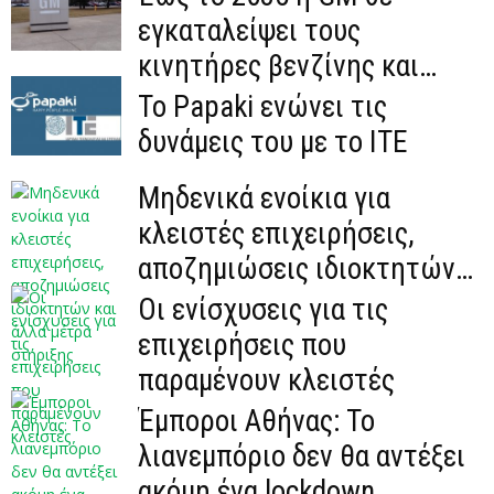
εγκαταλείψει τους
κινητήρες βενζίνης και
πετρελαίου
Το Papaki ενώνει τις
δυνάμεις του με το ΙΤΕ
Μηδενικά ενοίκια για
κλειστές επιχειρήσεις,
αποζημιώσεις ιδιοκτητών
και άλλα μέτρα στήριξης
Οι ενίσχυσεις για τις
επιχειρήσεις που
παραμένουν κλειστές
Έμποροι Αθήνας: Το
λιανεμπόριο δεν θα αντέξει
ακόμη ένα lockdown