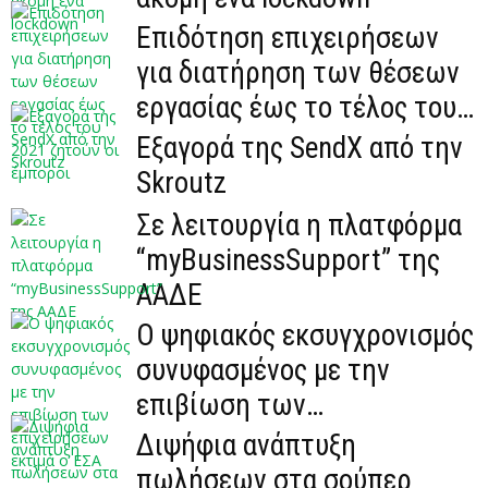
Επιδότηση επιχειρήσεων
για διατήρηση των θέσεων
εργασίας έως το τέλος του
2021 ζητούν οι...
Εξαγορά της SendX από την
Skroutz
Σε λειτουργία η πλατφόρμα
“myBusinessSupport” της
ΑΑΔΕ
Ο ψηφιακός εκσυγχρονισμός
συνυφασμένος με την
επιβίωση των
επιχειρήσεων εκτιμά ο ΕΣΑ
Διψήφια ανάπτυξη
πωλήσεων στα σούπερ